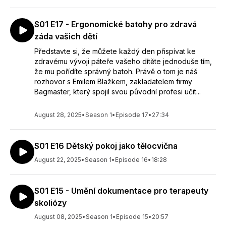
nápravě onemocnění páteře a odstranění bolestí spojených
se špatným pohybovým aparátem.
S01 E17 - Ergonomické batohy pro zdravá
záda vašich dětí
Představte si, že můžete každý den přispívat ke
zdravému vývoji páteře vašeho dítěte jednoduše tím,
že mu pořídíte správný batoh. Právě o tom je náš
rozhovor s Emilem Blažkem, zakladatelem firmy
Bagmaster, který spojil svou původní profesi učit...
August 28, 2025
•
Season 1
•
Episode 17
•
27:34
S01 E16 Dětský pokoj jako tělocvična
August 22, 2025
•
Season 1
•
Episode 16
•
18:28
S01 E15 - Umění dokumentace pro terapeuty
skoliózy
August 08, 2025
•
Season 1
•
Episode 15
•
20:57