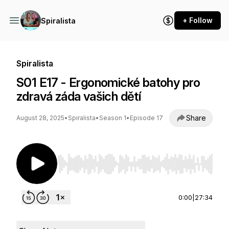
+ Follow
Spiralista
Spiralista
S01 E17 - Ergonomické batohy pro
zdravá záda vašich dětí
Share
August 28, 2025
•
Spiralista
•
Season 1
•
Episode 17
Use Left/Right to seek, Home/End to jump to st
0:00
|
27:34