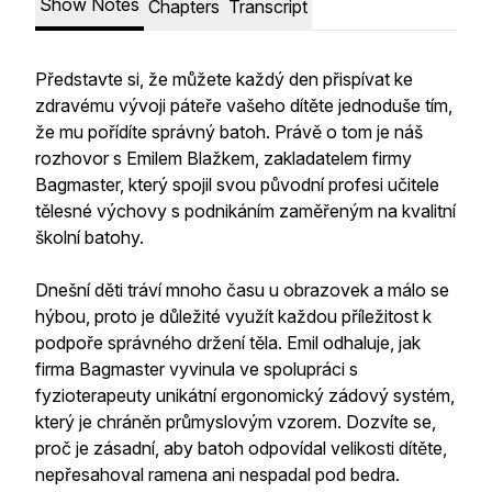
Show Notes
Chapters
Transcript
Představte si, že můžete každý den přispívat ke
zdravému vývoji páteře vašeho dítěte jednoduše tím,
že mu pořídíte správný batoh. Právě o tom je náš
rozhovor s Emilem Blažkem, zakladatelem firmy
Bagmaster, který spojil svou původní profesi učitele
tělesné výchovy s podnikáním zaměřeným na kvalitní
školní batohy.
Dnešní děti tráví mnoho času u obrazovek a málo se
hýbou, proto je důležité využít každou příležitost k
podpoře správného držení těla. Emil odhaluje, jak
firma Bagmaster vyvinula ve spolupráci s
fyzioterapeuty unikátní ergonomický zádový systém,
který je chráněn průmyslovým vzorem. Dozvíte se,
proč je zásadní, aby batoh odpovídal velikosti dítěte,
nepřesahoval ramena ani nespadal pod bedra.