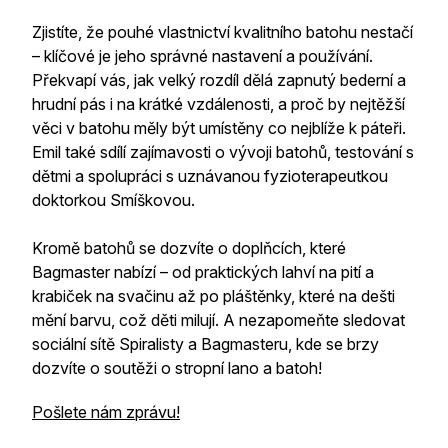
Zjistíte, že pouhé vlastnictví kvalitního batohu nestačí
– klíčové je jeho správné nastavení a používání.
Překvapí vás, jak velký rozdíl dělá zapnutý bederní a
hrudní pás i na krátké vzdálenosti, a proč by nejtěžší
věci v batohu měly být umístěny co nejblíže k páteři.
Emil také sdílí zajímavosti o vývoji batohů, testování s
dětmi a spolupráci s uznávanou fyzioterapeutkou
doktorkou Smíškovou.
Kromě batohů se dozvíte o doplňcích, které
Bagmaster nabízí – od praktických lahví na pití a
krabiček na svačinu až po pláštěnky, které na dešti
mění barvu, což děti milují. A nezapomeňte sledovat
sociální sítě Spiralisty a Bagmasteru, kde se brzy
dozvíte o soutěži o stropní lano a batoh!
Pošlete nám zprávu!