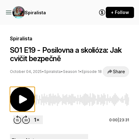
+ Follow
Spiralista
Spiralista
S01 E19 - Posilovna a skolióza: Jak
cvičit bezpečně
Share
October 04, 2025
•
Spiralista
•
Season 1
•
Episode 18
Use Left/Right to seek, Home/End to jump to st
0:00
|
23:31