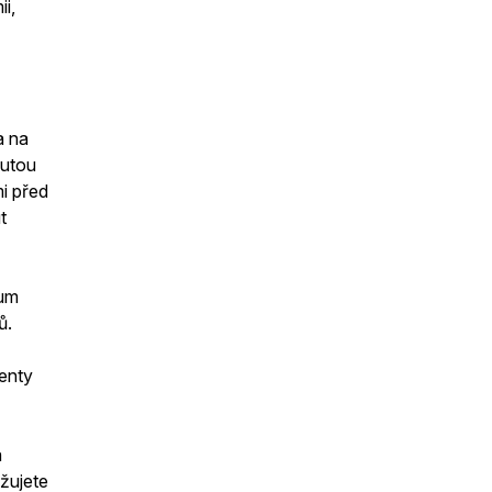
i,
a na
nutou
mi před
t
ium
ů.
ienty
a
žujete