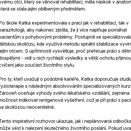
svému otci, který se věnoval rehabilitaci, měla náskok v anatomi
která se stala jejím oblíbeným předmětem.
Po škole Katka experimentovala s prací jak v rehabilitaci, tak v
parazitologii, aby nakonec zjistila, že ji více naplňuje pomáhat
pacientům s pohybovými problémy. Postupně se specializoval
dětskou skoliózu, kde využívá metodu spirální stabilizace vyvi
jejím otcem. S upřímností vysvětluje, proč preferuje práci s dět
dospělými - vidí u nich rychlejší výsledky a větší ochotu přijmou
cvičení jako součást životního stylu.
Pro ty, kteří uvažují o podobné kariéře, Katka doporučuje stud
fyzioterapie s následným absolvováním specializovaných kurz
Zároveň oceňuje výhody svého lékařského vzdělání, zejména
možnost indikovat rentgenová vyšetření, což je při práci s pac
se skoliózou neocenitelné.
Tento inspirativní rozhovor ukazuje, jak i neplánovaná odbočk
může vést k nalezení skutečného životního poslání. Pokud uva