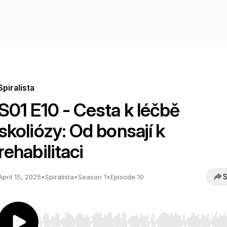
Spiralista
S01 E10 - Cesta k léčbě
skoliózy: Od bonsají k
rehabilitaci
S
April 15, 2025
•
Spiralista
•
Season 1
•
Episode 10