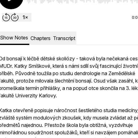
Use Left/Right to seek, Home/End to jump to start o
0:
Show Notes
Chapters
Transcript
Od bonsají k léčbě dětské skoliózy - taková byla nečekaná ces
MUDr. Katky Smíškové, která s námi sdílí svůj fascinující životní
příběh. Původně toužila po studiu dendrologie na Zemědělské
fakultě, protože milovala šlechtění bonsají. Osud však zasáhl, 
promeškala termín přihlášky, a na popud otce skončila na 3. lé
fakultě Univerzity Karlovy.
Katka otevřeně popisuje náročnost šestiletého studia medicíny
zvláště systém modulových zkoušek, kdy musela zvládat až p
předmětů najednou. Přestože škola byla obtížná, vyzdvihuje
mimořádnou soudržnost spolužáků, kteří si navzájem pomáhali