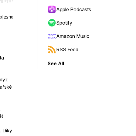
r end. Hold shift to jump forward or backward.
Apple Podcasts
00
|
22:10
Spotify
Amazon Music
RSS Feed
ta
See All
když
kařské
,
ět
. Díky